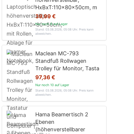
HxBxT:110x80x50cm, m
39,99 €
Nur noch 8 auf Lager
Stand: 03.08.2026, 05:08 Uhr
. Preis kann
abweichen.
Maclean MC-793
Standfuß Rollwagen
Trolley für Monitor, Tasta
97,36 €
Nur noch 10 auf Lager
Stand: 03.08.2026, 05:08 Uhr
. Preis kann
abweichen.
Hama Beamertisch 2
Ebenen
(höhenverstellbarer