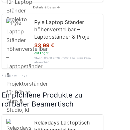
Details & Daten →
Pyle Laptop Ständer
höhenverstellbar –
Laptopständer & Proje
33,99 €
Auf Lager
Stand: 03.08.2026, 05:08 Uhr
. Preis kann
abweichen.
* Affiliate-Links
Empfohlene Produkte zu
rollbarer Beamertisch
Relaxdays Laptoptisch
höhenverstellbar,