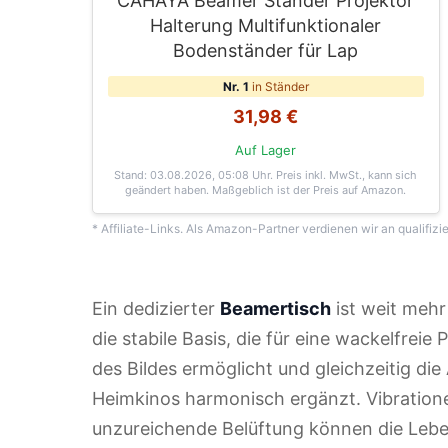
CAHAYA Beamer Ständer Projektor
Halterung Multifunktionaler
Bodenständer für Lap
Nr. 1
in Ständer
31,98 €
Auf Lager
Stand: 03.08.2026, 05:08 Uhr
. Preis inkl. MwSt., kann sich
geändert haben. Maßgeblich ist der Preis auf Amazon.
* Affiliate-Links. Als Amazon-Partner verdienen wir an qualifizi
Ein dedizierter
Beamertisch
ist weit mehr 
die stabile Basis, die für eine wackelfreie
des Bildes ermöglicht und gleichzeitig di
Heimkinos harmonisch ergänzt. Vibratione
unzureichende Belüftung können die Lebe