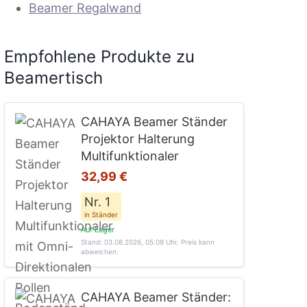
Beamer Regalwand
Empfohlene Produkte zu
Beamertisch
CAHAYA Beamer Ständer
Projektor Halterung
Multifunktionaler
32,99 €
Nr. 1
in Ständer
Auf Lager
Stand: 03.08.2026, 05:08 Uhr
. Preis kann
abweichen.
CAHAYA Beamer Ständer: