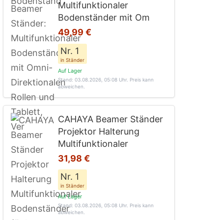
Multifunktionaler
Bodenständer mit Om
49,99 €
Nr. 1
in Ständer
Auf Lager
Stand: 03.08.2026, 05:08 Uhr
. Preis kann
abweichen.
CAHAYA Beamer Ständer
Projektor Halterung
Multifunktionaler
31,98 €
Nr. 1
in Ständer
Auf Lager
Stand: 03.08.2026, 05:08 Uhr
. Preis kann
abweichen.