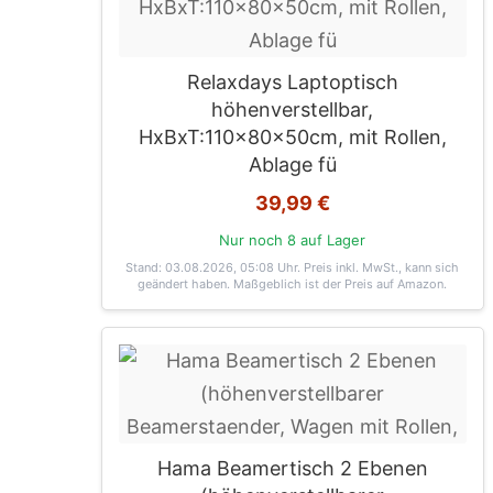
Relaxdays Laptoptisch
höhenverstellbar,
HxBxT:110x80x50cm, mit Rollen,
Ablage fü
39,99 €
Nur noch 8 auf Lager
Stand: 03.08.2026, 05:08 Uhr
. Preis inkl. MwSt., kann sich
geändert haben. Maßgeblich ist der Preis auf Amazon.
Hama Beamertisch 2 Ebenen