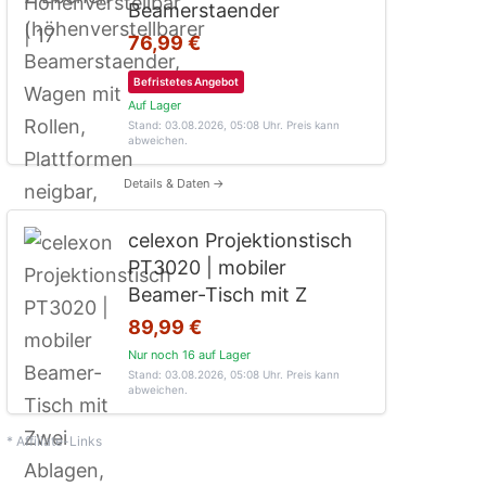
Beamerstaender
76,99 €
Befristetes Angebot
Auf Lager
Stand: 03.08.2026, 05:08 Uhr
. Preis kann
abweichen.
Details & Daten →
celexon Projektionstisch
PT3020 | mobiler
Beamer-Tisch mit Z
89,99 €
Nur noch 16 auf Lager
Stand: 03.08.2026, 05:08 Uhr
. Preis kann
abweichen.
* Affiliate-Links