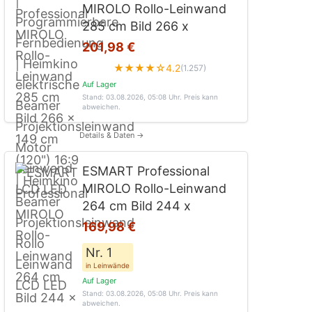
MIROLO Rollo-Leinwand
285 cm Bild 266 x
201,98 €
★★★★☆
4.2
(1.257)
Auf Lager
Stand: 03.08.2026, 05:08 Uhr
. Preis kann
abweichen.
Details & Daten →
ESMART Professional
MIROLO Rollo-Leinwand
264 cm Bild 244 x
169,98 €
Nr. 1
in Leinwände
Auf Lager
Stand: 03.08.2026, 05:08 Uhr
. Preis kann
abweichen.