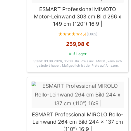
ESMART Professional MIMOTO
Motor-Leinwand 303 cm Bild 266 x
149 cm (120") 16:9 |
★★★★☆
4.4
(1.862)
259,98 €
Auf Lager
Stand: 03.08.2026, 05:08 Uhr
. Preis inkl. MwSt., kann sich
geändert haben. Maßgeblich ist der Preis auf Amazon.
ESMART Professional MIROLO Rollo-
Leinwand 264 cm Bild 244 x 137 cm
(110") 16:9 |