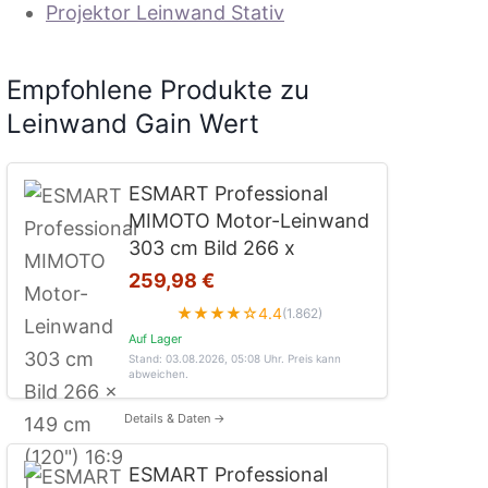
Projektor Leinwand Stativ
Empfohlene Produkte zu
Leinwand Gain Wert
ESMART Professional
MIMOTO Motor-Leinwand
303 cm Bild 266 x
259,98 €
★★★★☆
4.4
(1.862)
Auf Lager
Stand: 03.08.2026, 05:08 Uhr
. Preis kann
abweichen.
Details & Daten →
ESMART Professional