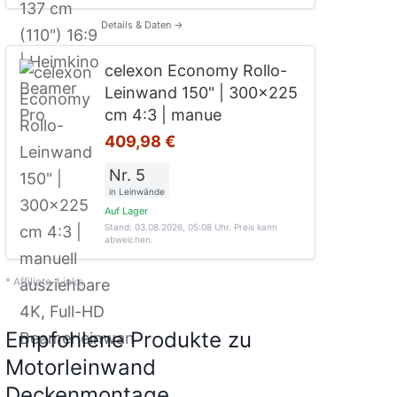
Details & Daten →
celexon Economy Rollo-
Leinwand 150" | 300x225
cm 4:3 | manue
409,98 €
Nr. 5
in Leinwände
Auf Lager
Stand: 03.08.2026, 05:08 Uhr
. Preis kann
abweichen.
* Affiliate-Links
Empfohlene Produkte zu
Motorleinwand
Deckenmontage