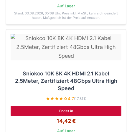
Auf Lager
Stand: 03.08.2026, 05:08 Uhr
. Preis inkl. MwSt., kann sich geändert
haben. Maßgeblich ist der Preis auf Amazon.
Sniokco 10K 8K 4K HDMI 2.1 Kabel
2.5Meter, Zertifiziert 48Gbps Ultra High
Speed
★★★★☆
4.7
(17.811)
Endet in
14,42 €
Auf Lager