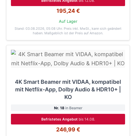
Befristetes Angebot
bis 12.08.
195,24 €
Auf Lager
Stand: 03.08.2026, 05:08 Uhr
. Preis inkl. MwSt., kann sich geändert
haben. Maßgeblich ist der Preis auf Amazon.
4K Smart Beamer mit VIDAA, kompatibel
mit Netflix-App, Dolby Audio & HDR10+ |
KO
Nr. 18
in Beamer
Befristetes Angebot
bis 14.08.
246,99 €