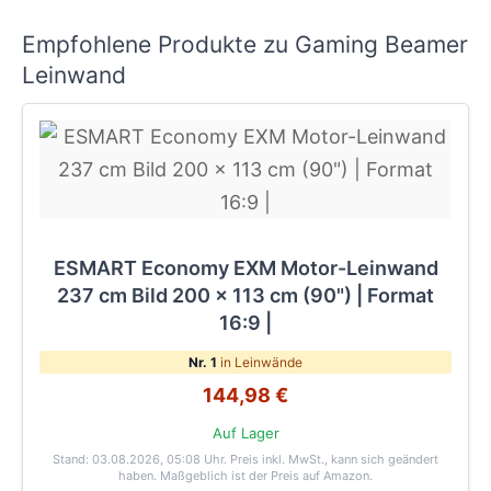
Empfohlene Produkte zu Gaming Beamer
Leinwand
ESMART Economy EXM Motor-Leinwand
237 cm Bild 200 x 113 cm (90") | Format
16:9 |
Nr. 1
in Leinwände
144,98 €
Auf Lager
Stand: 03.08.2026, 05:08 Uhr
. Preis inkl. MwSt., kann sich geändert
haben. Maßgeblich ist der Preis auf Amazon.