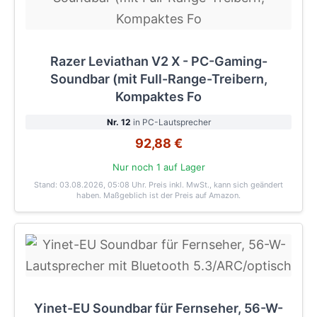
Razer Leviathan V2 X - PC-Gaming-
Soundbar (mit Full-Range-Treibern,
Kompaktes Fo
Nr. 12
in PC-Lautsprecher
92,88 €
Nur noch 1 auf Lager
Stand: 03.08.2026, 05:08 Uhr
. Preis inkl. MwSt., kann sich geändert
haben. Maßgeblich ist der Preis auf Amazon.
Yinet-EU Soundbar für Fernseher, 56-W-