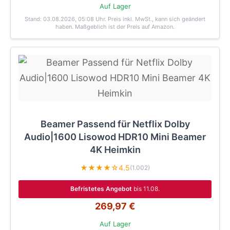
Auf Lager
Stand: 03.08.2026, 05:08 Uhr
. Preis inkl. MwSt., kann sich geändert
haben. Maßgeblich ist der Preis auf Amazon.
Beamer Passend für Netflix Dolby
Audio|1600 Lisowod HDR10 Mini Beamer
4K Heimkin
★★★★☆
4.5
(1.002)
Befristetes Angebot
bis 11.08.
269,97 €
Auf Lager