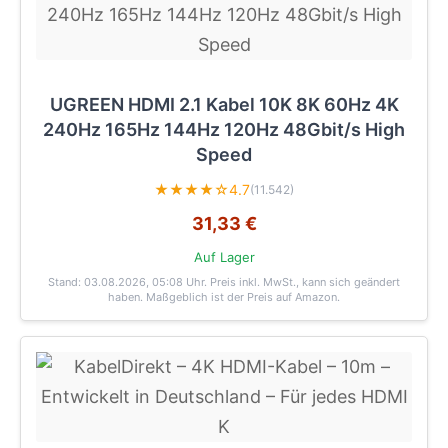
UGREEN HDMI 2.1 Kabel 10K 8K 60Hz 4K
240Hz 165Hz 144Hz 120Hz 48Gbit/s High
Speed
★★★★☆
4.7
(11.542)
31,33 €
Auf Lager
Stand: 03.08.2026, 05:08 Uhr
. Preis inkl. MwSt., kann sich geändert
haben. Maßgeblich ist der Preis auf Amazon.