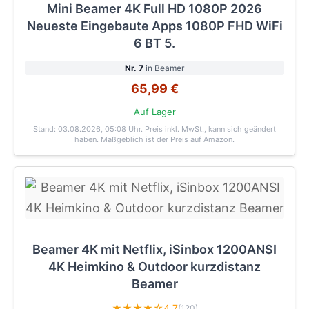
Mini Beamer 4K Full HD 1080P 2026
Neueste Eingebaute Apps 1080P FHD WiFi
6 BT 5.
Nr. 7
in Beamer
65,99 €
Auf Lager
Stand: 03.08.2026, 05:08 Uhr
. Preis inkl. MwSt., kann sich geändert
haben. Maßgeblich ist der Preis auf Amazon.
Beamer 4K mit Netflix, iSinbox 1200ANSI
4K Heimkino & Outdoor kurzdistanz
Beamer
★★★★☆
4.7
(120)