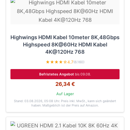
Highwings HDMI Kabel 10meter 8K,48Gbps
Highspeed 8K@60Hz HDMI Kabel
4K@120Hz 768
★★★★☆
4.7
(6.160)
Befristetes Angebot
bis 09.08.
26,34 €
Auf Lager
Stand: 03.08.2026, 05:08 Uhr
. Preis inkl. MwSt., kann sich geändert
haben. Maßgeblich ist der Preis auf Amazon.