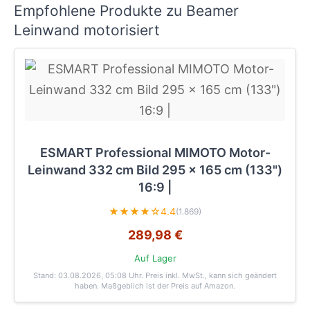
Empfohlene Produkte zu Beamer
Leinwand motorisiert
ESMART Professional MIMOTO Motor-
Leinwand 332 cm Bild 295 x 165 cm (133")
16:9 |
★★★★☆
4.4
(1.869)
289,98 €
Auf Lager
Stand: 03.08.2026, 05:08 Uhr
. Preis inkl. MwSt., kann sich geändert
haben. Maßgeblich ist der Preis auf Amazon.