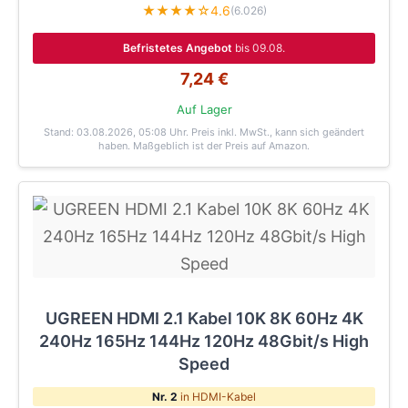
★★★★☆
4.6
(6.026)
Befristetes Angebot
bis 09.08.
7,24 €
Auf Lager
Stand: 03.08.2026, 05:08 Uhr
. Preis inkl. MwSt., kann sich geändert
haben. Maßgeblich ist der Preis auf Amazon.
UGREEN HDMI 2.1 Kabel 10K 8K 60Hz 4K
240Hz 165Hz 144Hz 120Hz 48Gbit/s High
Speed
Nr. 2
in HDMI-Kabel