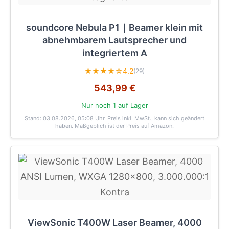
soundcore Nebula P1｜Beamer klein mit
abnehmbarem Lautsprecher und
integriertem A
★★★★☆
4.2
(29)
543,99 €
Nur noch 1 auf Lager
Stand: 03.08.2026, 05:08 Uhr
. Preis inkl. MwSt., kann sich geändert
haben. Maßgeblich ist der Preis auf Amazon.
ViewSonic T400W Laser Beamer, 4000