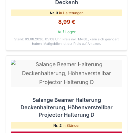
Deckenh
Nr. 3
in Halterungen
8,99 €
Auf Lager
Stand: 03.08.2026, 05:08 Uhr
. Preis inkl. MwSt., kann sich geändert
haben. Maßgeblich ist der Preis auf Amazon.
Salange Beamer Halterung
Deckenhalterung, Höhenverstellbar
Projector Halterung D
Nr. 2
in Ständer