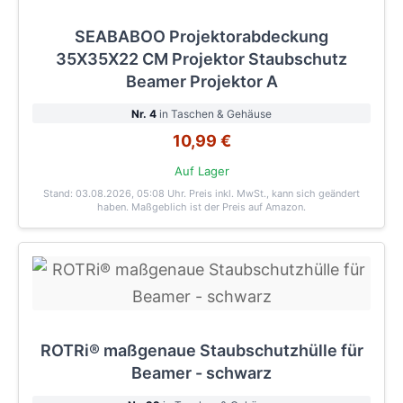
SEABABOO Projektorabdeckung
35X35X22 CM Projektor Staubschutz
Beamer Projektor A
Nr. 4
in Taschen & Gehäuse
10,99 €
Auf Lager
Stand: 03.08.2026, 05:08 Uhr
. Preis inkl. MwSt., kann sich geändert
haben. Maßgeblich ist der Preis auf Amazon.
ROTRi® maßgenaue Staubschutzhülle für
Beamer - schwarz