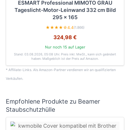
ESMART Professional MIMOTO GRAU
Tageslicht-Motor-Leinwand 332 cm Bild
295 x 165
★★★★☆
4.4
(1.866)
324,98 €
Nur noch 15 auf Lager
Stand: 03.08.2026, 05:08 Uhr
. Preis inkl. MwSt., kann sich geändert
haben. Maßgeblich ist der Preis auf Amazon.
* Affiliate-Links. Als Amazon-Partner verdienen wir an qualifizierten
Verkäufen.
Empfohlene Produkte zu Beamer
Staubschutzhülle