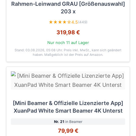
Rahmen-Leinwand GRAU [Größenauswahl]
203 x
★★★★☆
4.5
(449)
319,98 €
Nur noch 11 auf Lager
Stand: 03.08.2026, 05:08 Uhr
. Preis inkl. MwSt., kann sich geändert
haben. Maßgeblich ist der Preis auf Amazon.
[Mini Beamer & Offizielle Lizenzierte App]
XuanPad White Smart Beamer 4K Unterst
Nr. 21
in Beamer
79,99 €