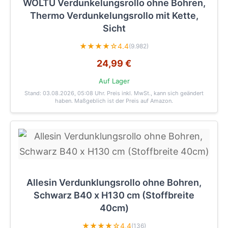
WOLTU Verdunkelungsrollo ohne Bohren,
Thermo Verdunkelungsrollo mit Kette,
Sicht
★★★★☆
4.4
(9.982)
24,99 €
Auf Lager
Stand: 03.08.2026, 05:08 Uhr
. Preis inkl. MwSt., kann sich geändert
haben. Maßgeblich ist der Preis auf Amazon.
Allesin Verdunklungsrollo ohne Bohren,
Schwarz B40 x H130 cm (Stoffbreite
40cm)
★★★★☆
4.4
(136)