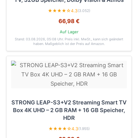
★★★★☆
4.3
(3.052)
66,98 €
Auf Lager
Stand: 03.08.2026, 05:08 Uhr
. Preis inkl. MwSt., kann sich geändert
haben. Maßgeblich ist der Preis auf Amazon.
STRONG LEAP-S3+V2 Streaming Smart TV
Box 4K UHD – 2 GB RAM + 16 GB Speicher,
HDR
★★★★☆
4.3
(1.955)