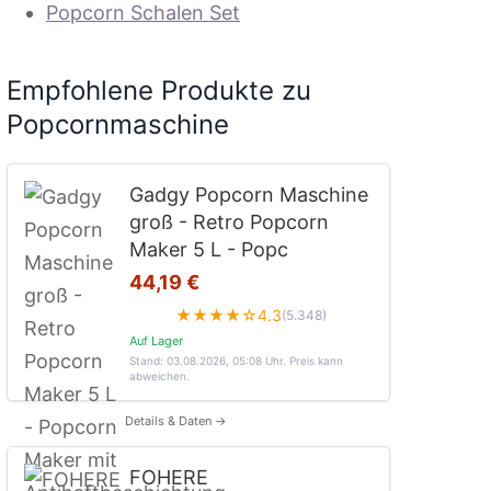
Popcorn Schalen Set
Empfohlene Produkte zu
Popcornmaschine
Gadgy Popcorn Maschine
groß - Retro Popcorn
Maker 5 L - Popc
44,19 €
★★★★☆
4.3
(5.348)
Auf Lager
Stand: 03.08.2026, 05:08 Uhr
. Preis kann
abweichen.
Details & Daten →
FOHERE