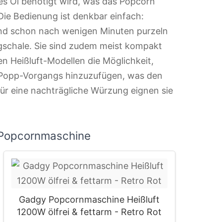
ches Öl benötigt wird, was das Popcorn
Die Bedienung ist denkbar einfach:
 und schon nach wenigen Minuten purzeln
ngschale. Sie sind zudem meist kompakt
elen Heißluft-Modellen die Möglichkeit,
 Popp-Vorgangs hinzuzufügen, was den
Für eine nachträgliche Würzung eignen sie
 Popcornmaschine
Gadgy Popcornmaschine Heißluft
1200W ölfrei & fettarm - Retro Rot