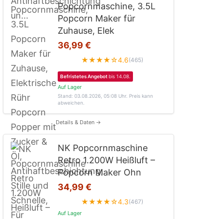
Popcornmaschine, 3.5L
Popcorn Maker für
Zuhause, Elek
36,99 €
★★★★☆
4.6
(465)
Befristetes Angebot
bis 14.08.
Auf Lager
Stand: 03.08.2026, 05:08 Uhr
. Preis kann
abweichen.
Details & Daten →
NK Popcornmaschine
Retro 1.200W Heißluft –
Popcorn Maker Ohn
34,99 €
★★★★☆
4.3
(467)
Auf Lager