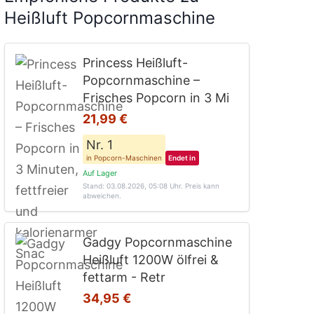
Heißluft Popcornmaschine
Princess Heißluft-
Popcornmaschine –
Frisches Popcorn in 3 Mi
21,99 €
Nr. 1
in Popcorn-Maschinen
Endet in
Auf Lager
Stand: 03.08.2026, 05:08 Uhr
. Preis kann
abweichen.
Gadgy Popcornmaschine
Heißluft 1200W ölfrei &
fettarm - Retr
34,95 €