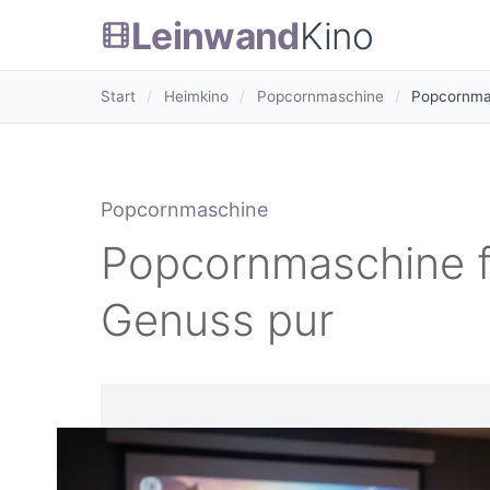
Leinwand
Kino
Start
/
Heimkino
/
Popcornmaschine
/
Popcornmas
Popcornmaschine
Popcornmaschine f
Genuss pur