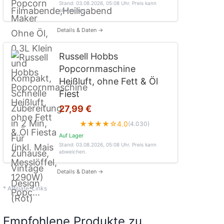
Stand: 03.08.2026, 05:08 Uhr
. Preis kann
abweichen.
Details & Daten →
Russell Hobbs
Popcornmaschine
Heißluft, ohne Fett & Öl
Fiest
27,99 €
★★★★☆
4.0
(4.030)
Auf Lager
Stand: 03.08.2026, 05:08 Uhr
. Preis kann
abweichen.
Details & Daten →
* Affiliate-Links
Empfohlene Produkte zu