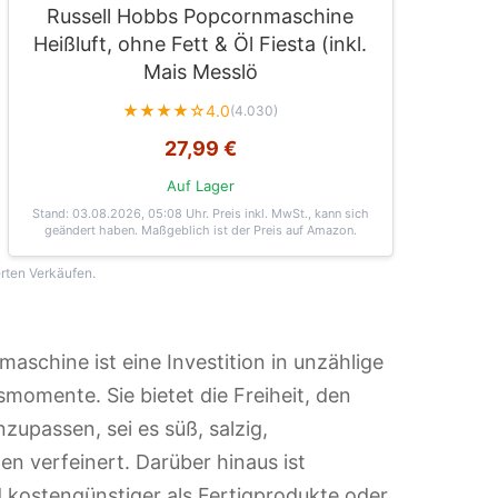
Russell Hobbs Popcornmaschine
Heißluft, ohne Fett & Öl Fiesta (inkl.
Mais Messlö
★★★★☆
4.0
(4.030)
27,99 €
Auf Lager
Stand: 03.08.2026, 05:08 Uhr
. Preis inkl. MwSt., kann sich
geändert haben. Maßgeblich ist der Preis auf Amazon.
erten Verkäufen.
aschine ist eine Investition in unzählige
omente. Sie bietet die Freiheit, den
upassen, sei es süß, salzig,
en verfeinert. Darüber hinaus ist
 kostengünstiger als Fertigprodukte oder