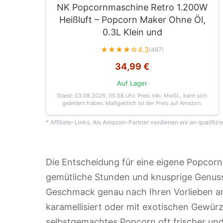
NK Popcornmaschine Retro 1.200W
Heißluft – Popcorn Maker Ohne Öl,
0.3L Klein und
★★★★☆
4.3
(467)
34,99 €
Auf Lager
Stand: 03.08.2026, 05:08 Uhr
. Preis inkl. MwSt., kann sich
geändert haben. Maßgeblich ist der Preis auf Amazon.
* Affiliate-Links. Als Amazon-Partner verdienen wir an qualifizi
Die Entscheidung für eine eigene Popcornm
gemütliche Stunden und knusprige Genussm
Geschmack genau nach Ihren Vorlieben anz
karamellisiert oder mit exotischen Gewürz
selbstgemachtes Popcorn oft frischer und