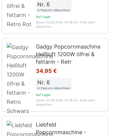
Nr. 6
in Popcorn-Maschinen
Auf Lager
Stand: 03.08.2026, 05:08 Uhr
. Preis kann
abweichen.
Gadgy Popcornmaschine
Heißluft 1200W ölfrei &
fettarm - Retr
34,95 €
Nr. 6
in Popcorn-Maschinen
Auf Lager
Stand: 03.08.2026, 05:08 Uhr
. Preis kann
abweichen.
Liebfeld
Popcornmaschine -