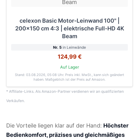
celexon Basic Motor-Leinwand 100" |
200x150 cm 4:3 | elektrische Full-HD 4K
Beam
Nr. 5
in Leinwände
124,99 €
Auf Lager
Stand: 03.08.2026, 05:08 Uhr
. Preis inkl. MwSt., kann sich geändert
haben. Maßgeblich ist der Preis auf Amazon.
* Affiliate-Links. Als Amazon-Partner verdienen wir an qualifizierten
Verkäufen.
Die Vorteile liegen klar auf der Hand:
Höchster
Bedienkomfort, präzises und gleichmäßiges