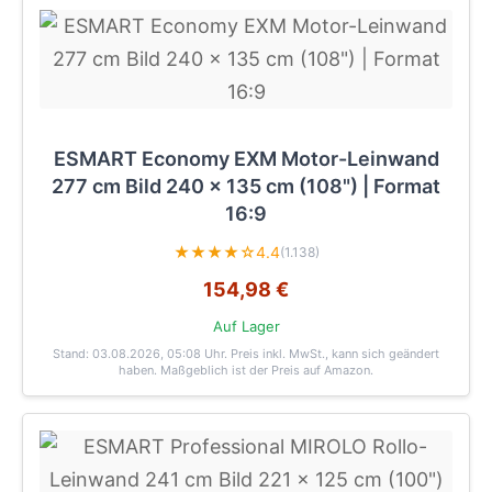
ESMART Economy EXM Motor-Leinwand
277 cm Bild 240 x 135 cm (108") | Format
16:9
★★★★☆
4.4
(1.138)
154,98 €
Auf Lager
Stand: 03.08.2026, 05:08 Uhr
. Preis inkl. MwSt., kann sich geändert
haben. Maßgeblich ist der Preis auf Amazon.