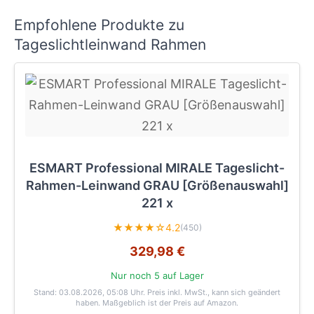
Empfohlene Produkte zu
Tageslichtleinwand Rahmen
ESMART Professional MIRALE Tageslicht-
Rahmen-Leinwand GRAU [Größenauswahl]
221 x
★★★★☆
4.2
(450)
329,98 €
Nur noch 5 auf Lager
Stand: 03.08.2026, 05:08 Uhr
. Preis inkl. MwSt., kann sich geändert
haben. Maßgeblich ist der Preis auf Amazon.