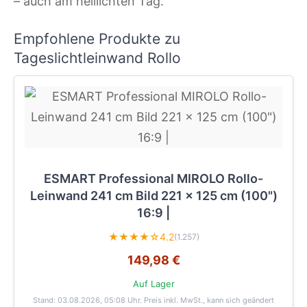
– auch am helllichten Tag.
Empfohlene Produkte zu
Tageslichtleinwand Rollo
ESMART Professional MIROLO Rollo-
Leinwand 241 cm Bild 221 x 125 cm (100")
16:9 |
★★★★☆
4.2
(1.257)
149,98 €
Auf Lager
Stand: 03.08.2026, 05:08 Uhr
. Preis inkl. MwSt., kann sich geändert