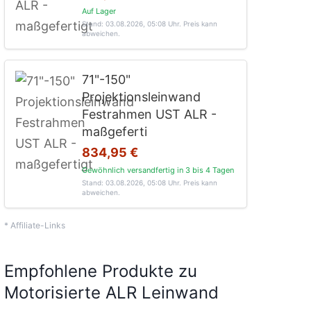
Auf Lager
Stand: 03.08.2026, 05:08 Uhr
. Preis kann
abweichen.
71"-150"
Projektionsleinwand
Festrahmen UST ALR -
maßgeferti
834,95 €
Gewöhnlich versandfertig in 3 bis 4 Tagen
Stand: 03.08.2026, 05:08 Uhr
. Preis kann
abweichen.
* Affiliate-Links
Empfohlene Produkte zu
Motorisierte ALR Leinwand