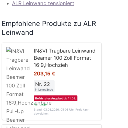
ALR Leinwand tensioniert
Empfohlene Produkte zu ALR
Leinwand
IN&VI Tragbare Leinwand
Beamer 100 Zoll Format
16:9,Hochzieh
203,15 €
Nr. 22
in Leinwände
Befristetes Angebot
bis 11.08.
Auf Lager
Stand: 03.08.2026, 05:08 Uhr
. Preis kann
abweichen.