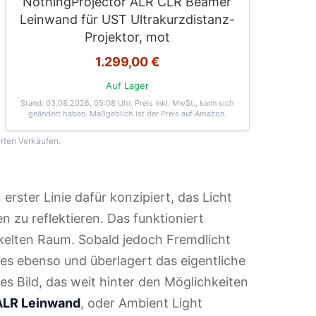
NothingProjector ALR CLR Beamer
Leinwand für UST Ultrakurzdistanz-
Projektor, mot
1.299,00 €
Auf Lager
Stand: 03.08.2026, 05:08 Uhr
. Preis inkl. MwSt., kann sich
geändert haben. Maßgeblich ist der Preis auf Amazon.
erten Verkäufen.
erster Linie dafür konzipiert, das Licht
n zu reflektieren. Das funktioniert
elten Raum. Sobald jedoch Fremdlicht
ses ebenso und überlagert das eigentliche
mes Bild, das weit hinter den Möglichkeiten
ALR Leinwand
, oder Ambient Light