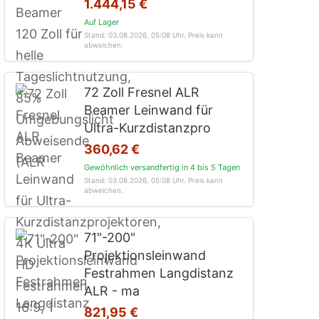
1.444,15 €
Auf Lager
Stand: 03.08.2026, 05:08 Uhr
. Preis kann
abweichen.
72 Zoll Fresnel ALR
Beamer Leinwand für
Ultra-Kurzdistanzpro
360,62 €
Gewöhnlich versandfertig in 4 bis 5 Tagen
Stand: 03.08.2026, 05:08 Uhr
. Preis kann
abweichen.
71"-200"
Projektionsleinwand
Festrahmen Langdistanz
ALR - ma
821,95 €