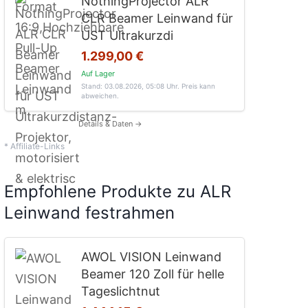
NothingProjector ALR
CLR Beamer Leinwand für
UST Ultrakurzdi
1.299,00 €
Auf Lager
Stand: 03.08.2026, 05:08 Uhr
. Preis kann
abweichen.
Details & Daten →
* Affiliate-Links
Empfohlene Produkte zu ALR
Leinwand festrahmen
AWOL VISION Leinwand
Beamer 120 Zoll für helle
Tageslichtnut