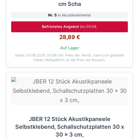
cm Scha
Nr. 5
in Akustikelemente
Befristetes Angebot
bis 09.08.
28,89 €
Auf Lager
Stand: 03.08.2026, 05:08 Uhr
. Preis inkl. MwSt., kann sich geändert
haben. Maßgeblich ist der Preis auf Amazon.
JBER 12 Stück Akustikpaneele
Selbstklebend, Schallschutzplatten 30 x
30 x 3 cm,