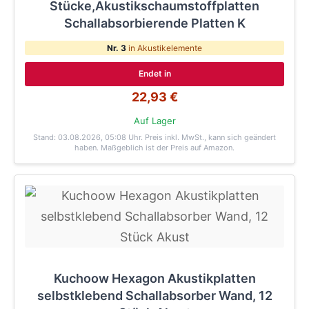
Stücke,Akustikschaumstoffplatten
Schallabsorbierende Platten K
Nr. 3
in Akustikelemente
Endet in
22,93 €
Auf Lager
Stand: 03.08.2026, 05:08 Uhr
. Preis inkl. MwSt., kann sich geändert
haben. Maßgeblich ist der Preis auf Amazon.
Kuchoow Hexagon Akustikplatten
selbstklebend Schallabsorber Wand, 12