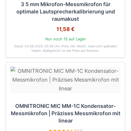
3 5 mm Mikrofon-Messmikrofon für
optimale Lautsprecherkalibrierung und
raumakust
11,58 €
Nur noch 15 auf Lager
Stand: 03.08.2026, 05:08 Uhr
. Preis inkl. MwSt., kann sich geändert
haben. Maßgeblich ist der Preis auf Amazon.
OMNITRONIC MIC MM-1C Kondensator-
Messmikrofon | Präzises Messmikrofon mit
linear
★★★★☆
4.3
(17)